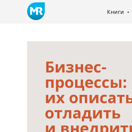
Книги
Бизнес-
процессы:
их описать
отладить
и внедрит